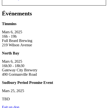
187 Cedar Street S. - Timmins, ON P4N 2G9
Événements
Beard's Coffee Bar And Bakery
587 Kathleen Street, Sudbury
Timmins
Chris' Your Indepent Grocer
82 Lorne St, Sudbury
Mars 6, 2025
16h - 19h
DeSimone Shoes & Spa
Full Beard Brewing
761 Lasalle Blvd Unit B, Sudbury
219 Wilson Avenue
Expressions Dental Hygien Clinic
North Bay
1313 Lorne St, Sudbury
Mars 6, 2025
Real Canadian Superstore
16h30 - 18h30
1485 Lasalle Blvd, Sudbury
Gateway City Brewery
490 Gormanville Road
Roger & Nancy's Your Independent Grocer
65 Regional Rd 24, Lively
Sudbury Period Promise Event
Shannon’s Community Pharmacy
Mars 25, 2025
9 Notre Dame St E, Azida
TBD
United Way Centraide Office
957 Cambrian Heights Dr. Unit 101, Sudbury
Fait un don