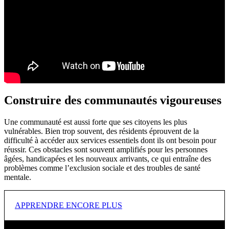
Répondre aux besoins fondamentaux des personnes les plus
vulnérables de notre communauté, et donner à chacune la
possibilité de réussir.
Centraide et ses partenaires aident à poser les bases d’une
bonne vie. Cette tâche inclut de veiller à ce que les services
essentiels comme un abri d’urgence, de la nourriture, de
l’emploi, du soutien pour la viabilité financière et des
programmes de formation soient disponibles au moment et à
l’endroit où ils sont nécessaires.
Construire des communautés vigoureuses
VOTRE SOUTIEN
Une communauté est aussi forte que ses citoyens les plus
Votre soutien fait une différence. En 2024-2025 :
vulnérables. Bien trop souvent, des résidents éprouvent de la
difficulté à accéder aux services essentiels dont ils ont besoin pour
réussir. Ces obstacles sont souvent amplifiés pour les personnes
âgées, handicapées et les nouveaux arrivants, ce qui entraîne des
162 240
repas nutritionnels et boîtes d’aliments ont été livres
problèmes comme l’exclusion sociale et des troubles de santé
pour améliorer l’accès à une alimentation saine
mentale.
11 940
personnes ont bénéficié du soutien d’urgence,
APPRENDRE ENCORE PLUS
notamment un abri et des vêtements, pour répondre à leurs
besoins essentiels