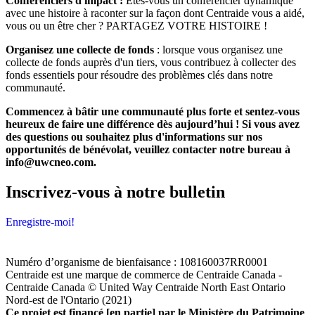
Conférenciers d'impact :
Êtes-vous un conférencier dynamique
avec une histoire à raconter sur la façon dont Centraide vous a aidé,
vous ou un être cher ? PARTAGEZ VOTRE HISTOIRE !
Organisez une collecte de fonds
: lorsque vous organisez une
collecte de fonds auprès d'un tiers, vous contribuez à collecter des
fonds essentiels pour résoudre des problèmes clés dans notre
communauté.
Commencez à bâtir une communauté plus forte et sentez-vous
heureux de faire une différence dès aujourd’hui ! Si vous avez
des questions ou souhaitez plus d'informations sur nos
opportunités de bénévolat, veuillez contacter notre bureau à
info@uwcneo.com
.
Inscrivez-vous à notre bulletin
Enregistre-moi!
Numéro d’organisme de bienfaisance : 108160037RR0001
Centraide est une marque de commerce de Centraide Canada -
Centraide Canada © United Way Centraide North East Ontario
Nord-est de l'Ontario (2021)
Ce projet est financé [en partie] par le Ministère du Patrimoine