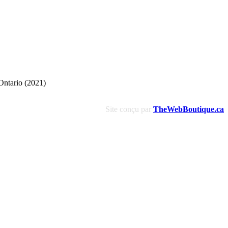
Ontario (2021)
Site conçu par
TheWebBoutique.ca