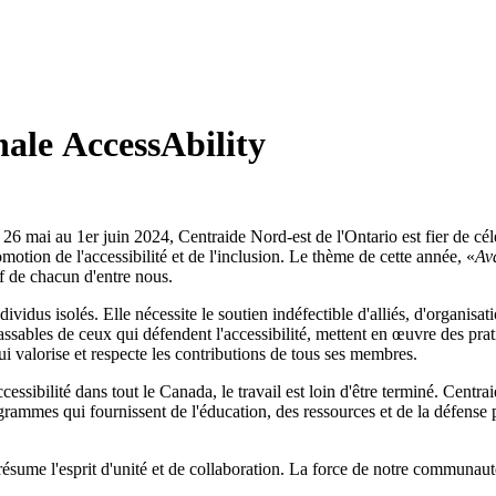
nale AccessAbility
u 26 mai au 1er juin 2024, Centraide Nord-est de l'Ontario est fier de cé
motion de l'accessibilité et de l'inclusion. Le thème de cette année, «
Ava
if de chacun d'entre nous.
dividus isolés. Elle nécessite le soutien indéfectible d'alliés, d'organis
inlassables de ceux qui défendent l'accessibilité, mettent en œuvre des pr
qui valorise et respecte les contributions de tous ses membres.
sibilité dans tout le Canada, le travail est loin d'être terminé. Centraid
rogrammes qui fournissent de l'éducation, des ressources et de la défens
ésume l'esprit d'unité et de collaboration. La force de notre communaut