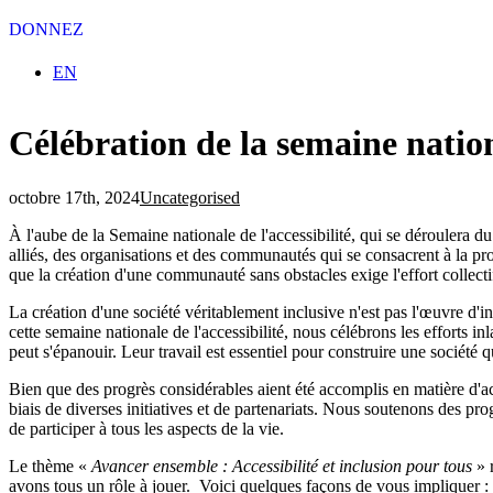
DONNEZ
Sélectionnez votre langue
EN
Célébration de la semaine natio
octobre 17th, 2024
Uncategorised
À l'aube de la Semaine nationale de l'accessibilité, qui se déroulera d
alliés, des organisations et des communautés qui se consacrent à la pro
que la création d'une communauté sans obstacles exige l'effort collect
La création d'une société véritablement inclusive n'est pas l'œuvre d'in
cette semaine nationale de l'accessibilité, nous célébrons les efforts 
peut s'épanouir. Leur travail est essentiel pour construire une société 
Bien que des progrès considérables aient été accomplis en matière d'acces
biais de diverses initiatives et de partenariats. Nous soutenons des p
de participer à tous les aspects de la vie.
Le thème «
Avancer ensemble : Accessibilité et inclusion pour tous
» r
avons tous un rôle à jouer. Voici quelques façons de vous impliquer :